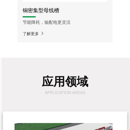
铜密集型母线槽
节能降耗，输配电更灵活
了解更多
技术参数
额定电流（A）：400A-6300A
额
导体材质：铜
应用领域
防护等级：IP55/IP67
防
额定频率 f（Hz）：50Hz
APPLICATION AREAS
额