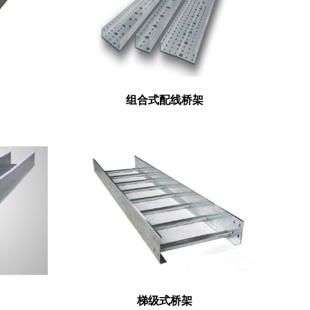
组合式配线桥架
梯级式桥架