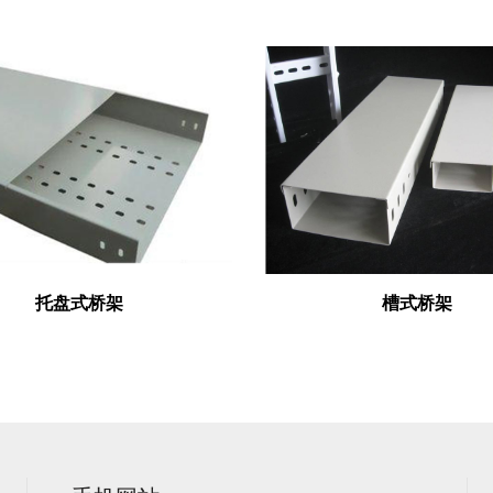
托盘式桥架
槽式桥架