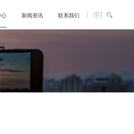
中心
新闻资讯
联系我们