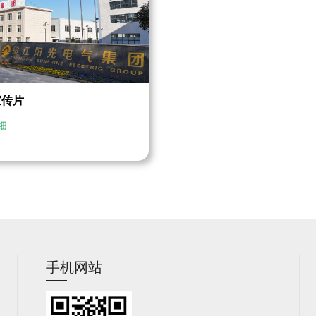
宣传片
细
手机网站