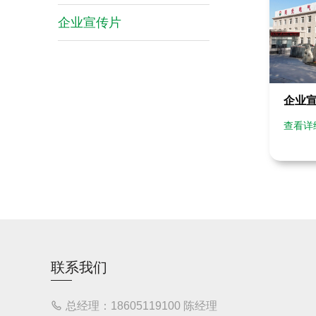
企业宣传片
企业
查看详
联系我们
总经理：18605119100 陈经理