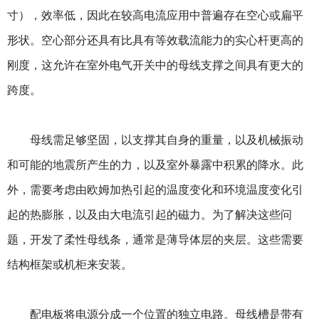
寸），效率低，因此在较高电流应用中普遍存在空心或扁平
形状。空心部分还具有比具有等效载流能力的实心杆更高的
刚度，这允许在室外电气开关中的母线支撑之间具有更大的
跨度。
母线需足够坚固，以支撑其自身的重量，以及机械振动
和可能的地震所产生的力，以及室外暴露中积累的降水。此
外，需要考虑由欧姆加热引起的温度变化和环境温度变化引
起的热膨胀，以及由大电流引起的磁力。为了解决这些问
题，开发了柔性母线条，通常是薄导体层的夹层。这些需要
结构框架或机柜来安装。
配电板将电源分成一个位置的独立电路。母线槽是带有